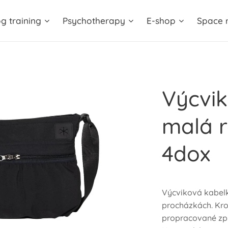
g training
Psychotherapy
E-shop
Space r
Výcvi
malá r
4dox
Výcviková kabelka
procházkách. Kro
propracované zpr