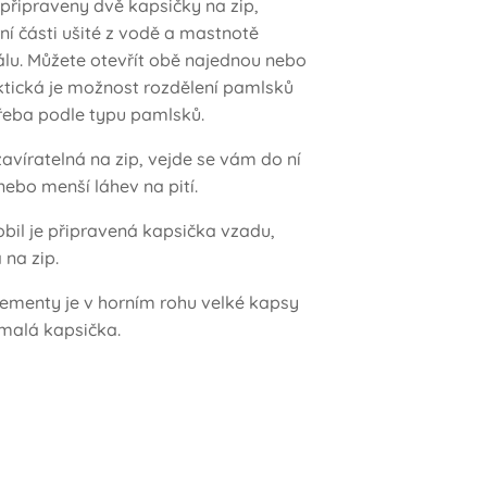
připraveny dvě kapsičky na zip,
třní části ušité z vodě a mastnotě
lu. Můžete otevřít obě najednou nebo
ktická je možnost rozdělení pamlsků
řeba podle typu pamlsků.
avíratelná na zip, vejde se vám do ní
nebo menší láhev na pití.
bil je připravená kapsička vzadu,
 na zip.
ementy je v horním rohu velké kapsy
 malá kapsička.