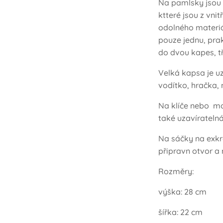
Na pamlsky jsou 
ktteré jsou z vni
odolného materiá
pouze jednu, pra
do dvou kapes, t
Velká kapsa je uz
vodítko, hračka, 
Na klíče nebo mo
také uzavíratelná
Na sáčky na exkr
připravn otvor a
Rozměry:
výška: 28 cm
šířka: 22 cm