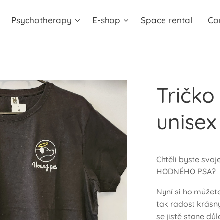
Psychotherapy
E-shop
Space rental
Co
Tričk
unisex
Chtěli byste svoj
HODNÉHO PSA?
Nyní si ho můžete
tak radost krásn
se jistě stane dů