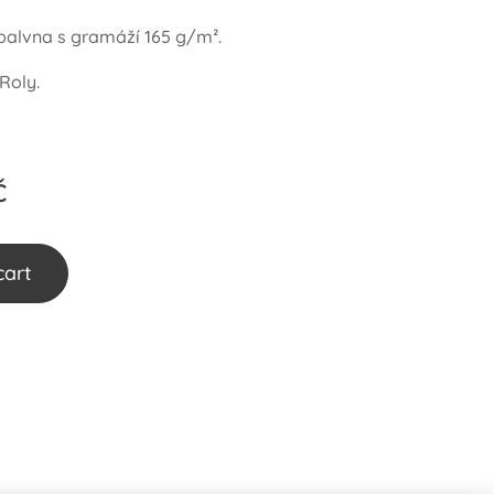
 balvna s gramáží 165 g/m².
Roly.
č
cart