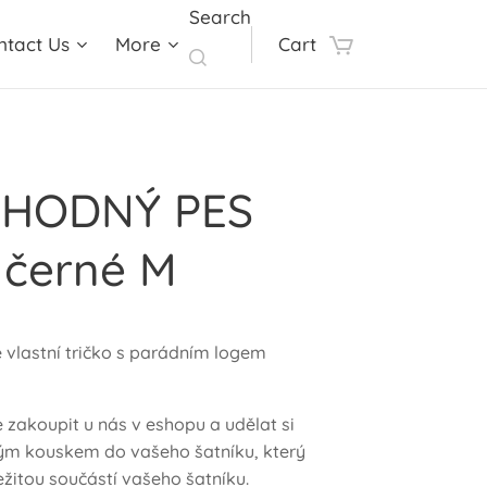
Search
ntact Us
More
Cart
o HODNÝ PES
 černé M
e vlastní tričko s parádním logem
 zakoupit u nás v eshopu a udělat si
ým kouskem do vašeho šatníku, který
ležitou součástí vašeho šatníku.