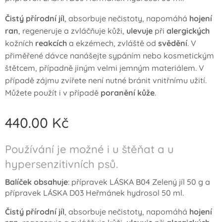
Čistý přírodní jíl
, absorbuje nečistoty, napomáhá
hojení
ran
, regeneruje a zvláčňuje kůži,
ulevuje
při
alergických
kožních
reakcích
a ekzémech, zvláště od
svědění
. V
přiměřené dávce nanášejte sypáním nebo kosmetickým
štětcem, případně jiným velmi jemným materiálem. V
případě zájmu zvířete není nutné bránit vnitřnímu užití.
Můžete použít i v případě
poranění kůže
.
440.00
Kč
Používání je možné i u štěňat a u
hypersenzitivních psů.
Balíček obsahuje
: přípravek LÁSKA B04 Zelený jíl 50 g a
přípravek LÁSKA D03 Heřmánek hydrosol 50 ml.
Čistý přírodní jíl
, absorbuje nečistoty, napomáhá
hojení