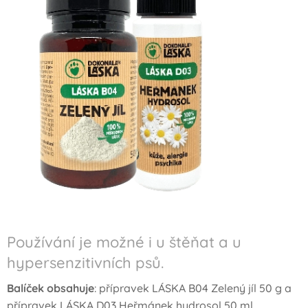
Používání je možné i u štěňat a u
hypersenzitivních psů.
Balíček obsahuje
: přípravek LÁSKA B04 Zelený jíl 50 g a
přípravek LÁSKA D03 Heřmánek hydrosol 50 ml.