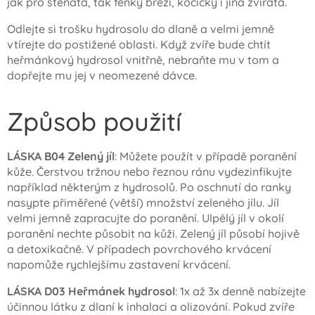
jak pro štěňata, tak fenky březí, kočičky i jiná zvířata.
Odlejte si trošku hydrosolu do dlaně a velmi jemně
vtírejte do postižené oblasti. Když zvíře bude chtít
heřmánkový hydrosol vnitřně, nebraňte mu v tom a
dopřejte mu jej v neomezené dávce.
Způsob použití
LÁSKA B04 Zelený jíl
: Můžete použít v případě poranění
kůže. Čerstvou tržnou nebo řeznou ránu vydezinfikujte
například některým z hydrosolů. Po oschnutí do ranky
nasypte přiměřené (větší) množství zeleného jílu. Jíl
velmi jemně zapracujte do poranění. Ulpělý jíl v okolí
poranění nechte působit na kůži. Zelený jíl působí hojivě
a detoxikačně. V případech povrchového krvácení
napomůže rychlejšímu zastavení krvácení.
L
ÁSKA D03 Heřmánek hydroso
l
: 1x až 3x denně nabízejte
účinnou látku z dlaní k inhalaci a olizování. Pokud zvíře