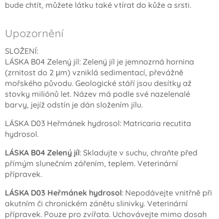
bude chtít, můžete látku také vtírat do kůže a srsti.
Upozornění
SLOŽENÍ:
LÁSKA B04 Zelený jíl: Zelený jíl je jemnozrná hornina
(zrnitost do 2 μm) vzniklá sedimentací, převážně
mořského původu. Geologické stáří jsou desítky až
stovky miliónů let. Název má podle své nazelenalé
barvy, jejíž odstín je dán složením jílu.
LÁSKA D03 Heřmánek hydrosol:
Matricaria recutita
hydrosol.
LÁSKA B04 Zelený jíl
: Skladujte v suchu, chraňte před
přímým slunečním zářením, teplem. Veterinární
přípravek.
LÁSKA D03 Heřmánek hydrosol
: Nepodávejte vnitřně při
akutním či chronickém zánětu slinivky. Veterinární
přípravek. Pouze pro zvířata. Uchovávejte mimo dosah