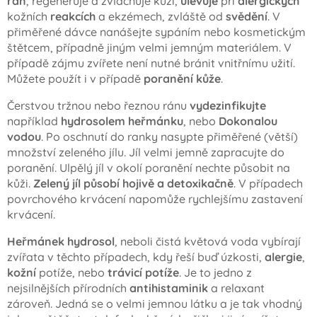
ran
, regeneruje a zvláčňuje kůži,
ulevuje
při
alergických
kožních
reakcích
a ekzémech, zvláště od
svědění
. V
přiměřené dávce nanášejte sypáním nebo kosmetickým
štětcem, případně jiným velmi jemným materiálem. V
případě zájmu zvířete není nutné bránit vnitřnímu užití.
Můžete použít i v případě
poranění kůže
.
Čerstvou tržnou nebo řeznou ránu
vydezinfikujte
například
hydrosolem heřmánku
, nebo
Dokonalou
vodou
. Po oschnutí do ranky nasypte přiměřené (větší)
množství zeleného jílu. Jíl velmi jemně zapracujte do
poranění. Ulpělý jíl v okolí poranění nechte působit na
kůži.
Zelený jíl působí hojivě a detoxikačně
. V případech
povrchového krvácení napomůže rychlejšímu zastavení
krvácení.
Heřmánek hydrosol
, neboli čistá květová voda vybírají
zvířata v těchto případech, kdy řeší buď úzkosti,
alergie
,
kožní
potíže, nebo
trávicí potíže
. Je to jedno z
nejsilnějších přírodních
antihistaminik
a relaxant
zároveň. Jedná se o velmi jemnou látku a je tak vhodný