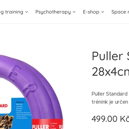
g training
Psychotherapy
E-shop
Space r
Puller
28x4c
Puller Standard
trénink je určen
499.00
K