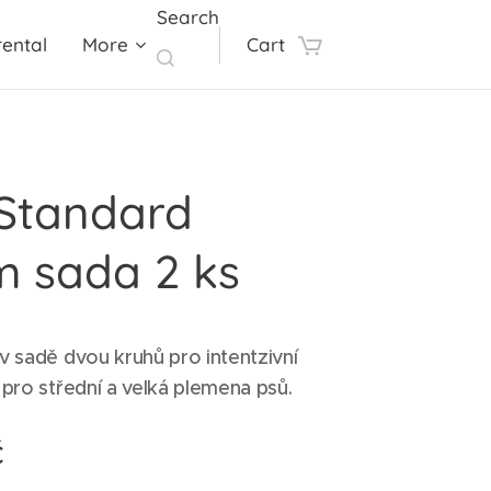
Search
ental
More
Cart
 Standard
m sada 2 ks
 v sadě dvou kruhů pro intentzivní
 pro střední a velká plemena psů.
č