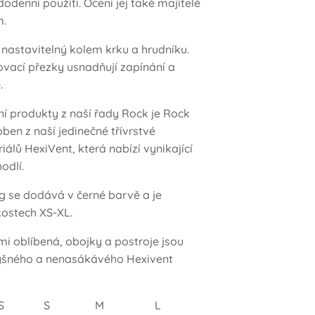
dodenní použití. Ocení jej také majitelé
m.
 nastavitelný kolem krku a hrudníku.
ovací přezky usnadňují zapínání a
.
ní produkty z naší řady Rock je Rock
ben z naší jedinečné třívrstvé
lů HexiVent, která nabízí vynikající
odlí.
g se dodává v černé barvě a je
kostech XS-XL.
mi oblíbená, obojky a postroje jsou
yšného a nenasákávého Hexivent
ost XS S M L