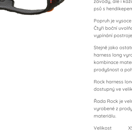
závody, ale i kaž
psů s hendikepe
Popruh je vysoce
Čtyři boční uvolň
vypínání postroje
Stejně jako ostat
harness long vyro
kombinace materiá
prodyšnost a poh
Rock harness lon
dostupný ve veli
Řada Rock je vel
vyrobené z prod
materiálu.
Velik