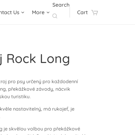
Search
ntact Us
More
Cart
j Rock Long
roj pro psy určený pro každodenní
ing, překážkové závody, nácvik
kou turistiku.
skvěle nastavitelný, má rukojeť, je
.
g je skvělou volbou pro překážkové