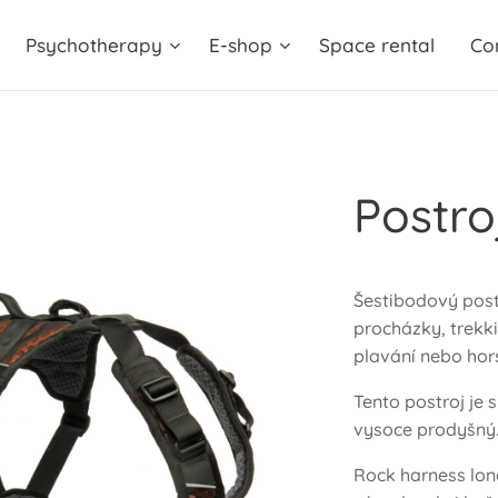
Psychotherapy
E-shop
Space rental
Co
Postro
Šestibodový post
procházky, trekk
plavání nebo hors
Tento postroj je 
vysoce prodyšný
Rock harness lon