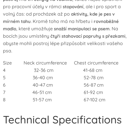
pro pracovní účely v rámci
, ale i pro sport a
stopování
volný čas: od procházek až po
aktivity, kde je pes v
. Kromě toho má na hřbetu i
mírném tahu
rovnoběžné
, které umožňuje
. Na
madlo
snažší manipulaci se psem
bocích jsou umístěny
,
čtyři stahovací popruhy s přezkami
abyste mohli postroj lépe přizpůsobit velikosti vašeho
psa.
Size Neck circumference Chest circumference
4 32-36 cm 41-68 cm
5 36-40 cm 52-78 cm
6 40-47 cm 56-87 cm
7 46-51 cm 61-92 cm
8 51-57 cm 67-102 cm
Technical Specifications