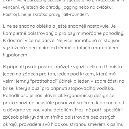
venčení, výletech do přírody, jogging nebo na cvičáku.
Postroj Line je zkrátka pravý "all-rounder".
Line se snadno obléká a ještě snadněji nastavuje. Je
kompletně polstrovaný a pro psy mimořádně pohodlný.
K dostání v černé barvě. Nejvíce namahaná místa jsou
vyztužená speciálním extrémně odolným materiálem –
hypalonem.
K připnutí psa k postroji můžete využít celkem tři místa –
jeden na zádech pro tah, jeden pod krkem, který má
velmi jemný "protitahací" účinek a jeden v zadní části na
břiše, který slouží pro připnutí stopovacího vodítka.
Pohodlí psa je náš hlavní cíl. Ergonomický design se
proto snažíme neustále posouvat směrem k dokonalosti
a dáváme velkou váhu detailům. Mezi ně patří speciální
způsob překrývání vnitřního polstrování bez ostrých
okrajů, provádění švů hladkou stranou směrem k psímu