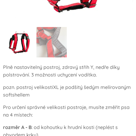
Plně nastavitelný postroj, zdravý střih Y, nedře díky
polstrování. 3 možnosti uchycení vodítka.
pozn. postroj velikostiXL je podšitý šedým melírovaným
softshellem
Pro určení správné velikosti postroje, musíte změřit psa
na 4 místech:
rozměr A - B
: od kohoutku k hrudní kosti (neplést s
obvodem krku)