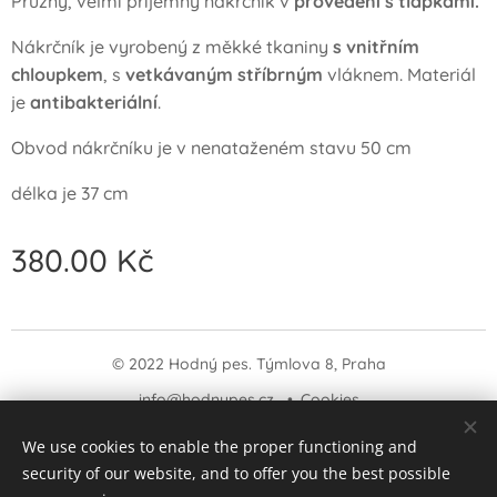
Pružný, velmi příjemný nákrčník v
provedení s tlapkami.
Nákrčník je vyrobený z měkké tkaniny
s vnitřním
chloupkem
, s
vetkávaným stříbrným
vláknem. Materiál
je
antibakteriální
.
Obvod nákrčníku je v nenataženém stavu 50 cm
délka je 37 cm
380.00
Kč
© 2022 Hodný pes. Týmlova 8, Praha
info@hodnypes.cz
Cookies
We use cookies to enable the proper functioning and
Languages
security of our website, and to offer you the best possible
Čeština
English