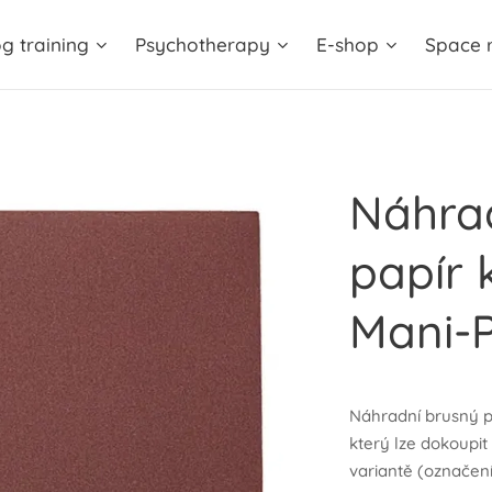
g training
Psychotherapy
E-shop
Space r
Náhra
papír 
Mani-
Náhradní brusný p
který lze dokoupit
variantě (označení