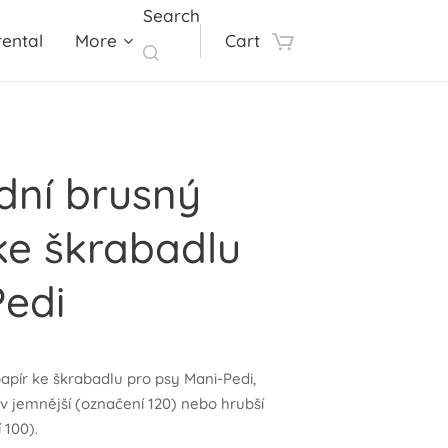
Search
ental
More
Cart
dní brusný
ke škrabadlu
Pedi
apír ke škrabadlu pro psy Mani-Pedi,
 v jemnější (označení 120) nebo hrubší
 100).