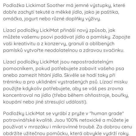
Podložka Lickimat Soother má jemné výstupky, které
dobře zachytí tekuté a měkké jídlo, jako je paštika,
omáčka, jogurt nebo různé doplňky výživy.
Lízací podložky LickiMat přináší nový způsob, jak
můžete vašemu psovi podávat jídlo a pamlsky. Zapojte
vaši kreativitu a z konzervy, granulí a oblíbených
pamlsků vytvořte neodolatelnou a zdravou svačinku.
Lízací podložky LickiMat jsou nepostradatelným
pomocníkem, pokud potřebujete zabavit vašeho psa
anebo zamezit hltání jídla. Skvěle se hodí taky při
tréninku a pro uklidnění vystrašených psů. Lízací misku
použijte kdykoliv potřebujete, aby se váš pes zrovna
koncentroval na jídlo (třeba během ohňostroje, bouřky,
koupání nebo jiné stresující události).
Podložky LickiMat se vyrábí z pryže v "human grade"
potravinářské kvalitě. Jsou 100% netoxické a můžete je
používat v mrazáku i mikrovlnné troubě. Za dobrou cenu
obdržíte užitečnou pomůcku, která obvykle vydrží roky.