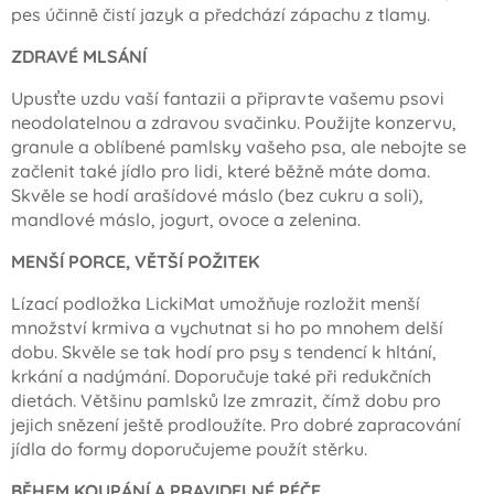
pes účinně čistí jazyk a předchází zápachu z tlamy.
ZDRAVÉ MLSÁNÍ
Upusťte uzdu vaší fantazii a připravte vašemu psovi
neodolatelnou a zdravou svačinku. Použijte konzervu,
granule a oblíbené pamlsky vašeho psa, ale nebojte se
začlenit také jídlo pro lidi, které běžně máte doma.
Skvěle se hodí arašídové máslo (bez cukru a soli),
mandlové máslo, jogurt, ovoce a zelenina.
MENŠÍ PORCE, VĚTŠÍ POŽITEK
Lízací podložka LickiMat umožňuje rozložit menší
množství krmiva a vychutnat si ho po mnohem delší
dobu. Skvěle se tak hodí pro psy s tendencí k hltání,
krkání a nadýmání. Doporučuje také při redukčních
dietách. Většinu pamlsků lze zmrazit, čímž dobu pro
jejich snězení ještě prodloužíte. Pro dobré zapracování
jídla do formy doporučujeme použít stěrku.
BĚHEM KOUPÁNÍ A PRAVIDELNÉ PÉČE