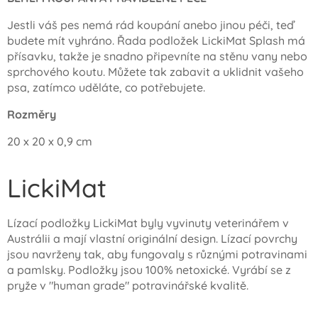
Jestli váš pes nemá rád koupání anebo jinou péči, teď
budete mít vyhráno. Řada podložek LickiMat Splash má
přísavku, takže je snadno připevníte na stěnu vany nebo
sprchového koutu. Můžete tak zabavit a uklidnit vašeho
psa, zatímco uděláte, co potřebujete.
Rozměry
20 x 20 x 0,9 cm
LickiMat
Lízací podložky LickiMat byly vyvinuty veterinářem v
Austrálii a mají vlastní originální design. Lízací povrchy
jsou navrženy tak, aby fungovaly s různými potravinami
a pamlsky. Podložky jsou 100% netoxické. Vyrábí se z
pryže v "human grade" potravinářské kvalitě.