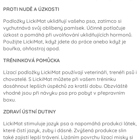
PROTI NUDĚ A ÚZKOSTI
Podložky LickiMat uklidňují vašeho psa, zatímco si
vychutnává svůj oblíbený pamlsek. Účinně potlačuje
úzkost a pomáhá při uvolňování uklidňujících hormonů.
Použijte LickiMat, když jdete do práce anebo když je
bouřka, ohňostroj apod.
TRÉNINKOVÁ POMŮCKA
Lízací podložky LickiMat používají veterináři, trenéři psů i
chovatelé. S LickiMat můžete při vašem tréninku
dosáhnout lepších úspěchů za kratší dobu. Obzvláště
vhodné jsou při návyku psa pro pobyt v přepravním
boxu.
ZDRAVÍ ÚSTNÍ DUTINY
LickiMat stimuluje jazyk psa a napomáhá produkci látek,
které čistí jazyk, zuby i dásně. Zvýšená produkce slin
také zajistí lepší trávení. Lízáním povrchu lízací misky si