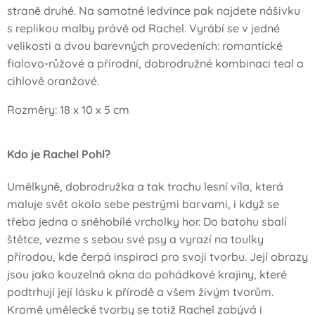
straně druhé. Na samotné ledvince pak najdete nášivku
s replikou malby právě od Rachel. Vyrábí se v jedné
velikosti a dvou barevných provedeních: romantické
fialovo-růžové a přírodní, dobrodružné kombinaci teal a
cihlově oranžové.
Rozměry: 18 x 10 x 5 cm
Kdo je Rachel Pohl?
Umělkyně, dobrodružka a tak trochu lesní víla, která
maluje svět okolo sebe pestrými barvami, i když se
třeba jedna o sněhobílé vrcholky hor. Do batohu sbalí
štětce, vezme s sebou své psy a vyrazí na toulky
přírodou, kde čerpá inspiraci pro svoji tvorbu. Její obrazy
jsou jako kouzelná okna do pohádkové krajiny, které
podtrhují její lásku k přírodě a všem živým tvorům.
Kromě umělecké tvorby se totiž Rachel zabývá i