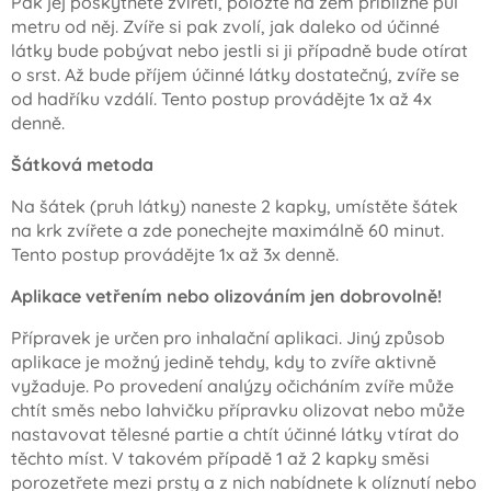
Pak jej poskytněte zvířeti, položte na zem přibližně půl
metru od něj. Zvíře si pak zvolí, jak daleko od účinné
látky bude pobývat nebo jestli si ji případně bude otírat
o srst. Až bude příjem účinné látky dostatečný, zvíře se
od hadříku vzdálí. Tento postup provádějte 1x až 4x
denně.
Šátková metoda
Na šátek (pruh látky) naneste 2 kapky, umístěte šátek
na krk zvířete a zde ponechejte maximálně 60 minut.
Tento postup provádějte 1x až 3x denně.
Aplikace vetřením nebo olizováním jen dobrovolně!
Přípravek je určen pro inhalační aplikaci. Jiný způsob
aplikace je možný jedině tehdy, kdy to zvíře aktivně
vyžaduje. Po provedení analýzy očicháním zvíře může
chtít směs nebo lahvičku přípravku olizovat nebo může
nastavovat tělesné partie a chtít účinné látky vtírat do
těchto míst. V takovém případě 1 až 2 kapky směsi
porozetřete mezi prsty a z nich nabídnete k olíznutí nebo