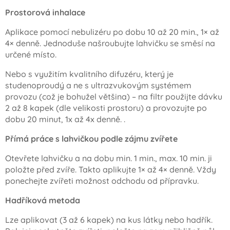
Prostorová inhalace
Aplikace pomocí nebulizéru po dobu 10 až 20 min., 1× až
4× denně. Jednoduše našroubujte lahvičku se směsí na
určené místo.
Nebo s využitím kvalitního difuzéru, který je
studenoproudý a ne s ultrazvukovým systémem
provozu (což je bohužel většina) – na filtr použijte dávku
2 až 8 kapek (dle velikosti prostoru) a provozujte po
dobu 20 minut, 1x až 4x denně. .
Přímá práce s lahvičkou podle zájmu zvířete
Otevřete lahvičku a na dobu min. 1 min., max. 10 min. ji
položte před zvíře. Takto aplikujte 1× až 4× denně. Vždy
ponechejte zvířeti možnost odchodu od přípravku.
Hadříková metoda
Lze aplikovat (3 až 6 kapek) na kus látky nebo hadřík.