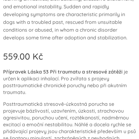
and emotional instability. Sudden and rapidly
developing symptoms are characteristic primarily in
dogs with a troubled past, rescued from unsuitable
conditions or abused, in whom a chronic disorder
develops some time after adoption and stabilization.
559.00
Kč
Přípravek Láska 53 Při traumatu a stresové zátěži
je
určen k aplikaci inhalací. Pro zvířata s projevy
posttraumatické chronické poruchy nebo při akutním
traumatu.
Posttraumatická stresově-úzkostná porucha se
projevuje bázlivostí, uzavřením, úzkosti, strachovou
agresivitou, poruchou učení, roztěkaností, nadměrnou
excitací a emoční nestabilitou. Náhlé a docela rychle se
přidávající projevy jsou charakteristické především u psů
se špatnou minulostí, zachráněných z nevhodných