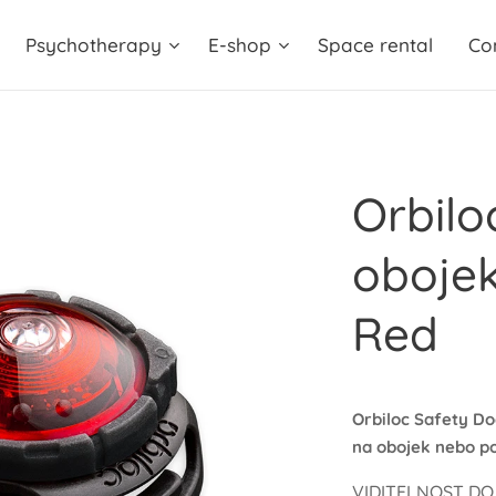
Psychotherapy
E-shop
Space rental
Co
Orbilo
obojek
Red
Orbiloc Safety Do
na obojek nebo po
VIDITELNOST DO