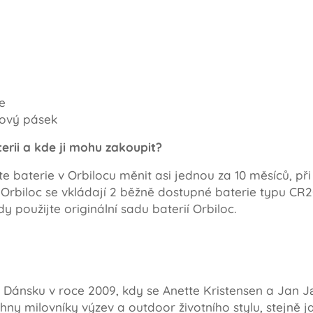
e
nový pásek
rii a kde ji mohu zakoupit?
 baterie v Orbilocu měnit asi jednou za 10 měsíců, při
 Orbiloc se vkládají 2 běžně dostupné baterie typu CR
y použijte originální sadu baterií Orbiloc.
v Dánsku v roce 2009, kdy se Anette Kristensen a Jan 
ny milovníky výzev a outdoor životního stylu, stejně j