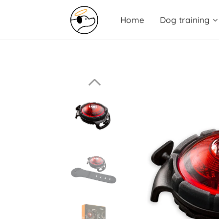
Home
Dog training