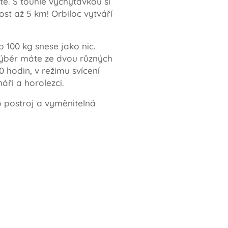
tě. S touhle vychytávkou si
st až 5 km! Orbiloc vytváří
 100 kg snese jako nic.
 výběr máte ze dvou různých
 hodin, v režimu svícení
náři a horolezci.
o postroj a vyměnitelná