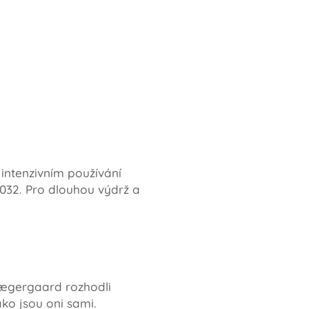
 intenzivním používání
2032. Pro dlouhou výdrž a
Jægergaard rozhodli
ako jsou oni sami.