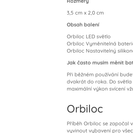
Rozměry
3,5 cm x 2,0 cm
Obsah balení
Orbiloc LED světlo
Orbiloc Vyměnitelná bateri
Orbiloc Nastavitelný siliko
Jak často musím měnit bate
Při běžném používání budete
dvakrát do roka. Do světla
maximální výkon svícení vžd
Orbiloc
Příběh Orbiloc se započal 
vyvinout vybavení pro všech