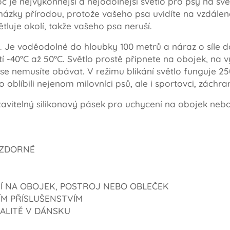
c je nejvýkonnější a nejodolnější světlo pro psy na svě
házky přírodou, protože vašeho psa uvidíte na vzdáleno
tluje okolí, takže vašeho psa neruší.
. Je voděodolné do hloubky 100 metrů a náraz o síle do
tí -40°C až 50°C. Světlo prostě připnete na obojek, na
e nemusíte obávat. V režimu blikání světlo funguje 250
ho oblíbili nejenom milovníci psů, ale i sportovci, záchra
stavitelný silikonový pásek pro uchycení na obojek neb
VZDORNÉ
Í NA OBOJEK, POSTROJ NEBO OBLEČEK
ÍM PŘÍSLUŠENSTVÍM
ALITĚ V DÁNSKU