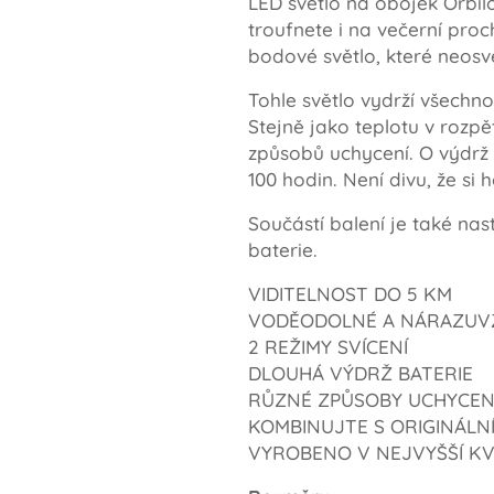
LED světlo na obojek Orbilo
troufnete i na večerní proc
bodové světlo, které neosvě
Tohle světlo vydrží všechno
Stejně jako teplotu v rozpě
způsobů uchycení. O výdrž s
100 hodin. Není divu, že si 
Součástí balení je také na
baterie.
VIDITELNOST DO 5 KM
VODĚODOLNÉ A NÁRAZU
2 REŽIMY SVÍCENÍ
DLOUHÁ VÝDRŽ BATERIE
RŮZNÉ ZPŮSOBY UCHYCEN
KOMBINUJTE S ORIGINÁLN
VYROBENO V NEJVYŠŠÍ KV