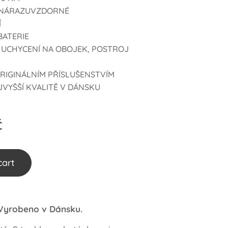
 NÁRAZUVZDORNÉ
Í
BATERIE
 UCHYCENÍ NA OBOJEK, POSTROJ
RIGINÁLNÍM PŘÍSLUŠENSTVÍM
VYŠŠÍ KVALITĚ V DÁNSKU
č
cart
 Vyrobeno v Dánsku.