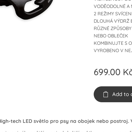
VODĚODOLNÉ A
2 REŽIMY SVÍCEN
DLOUHÁ VÝDRŽ 
RŮZNÉ ZPŮSOBY
NEBO OBLEČEK
KOMBINUJTE S O
VYROBENO V NEJ
699.00
K
Add to 
High-tech LED světlo pro psy na obojek nebo postroj.