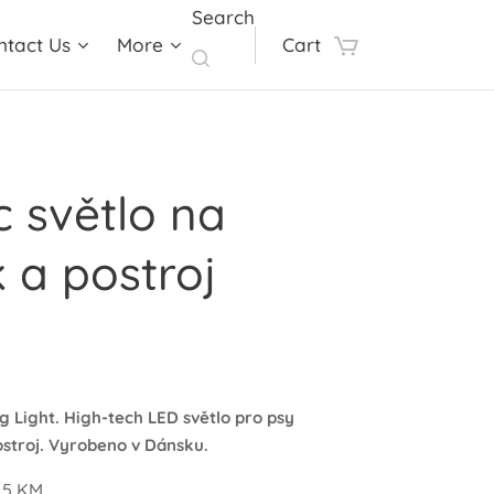
Search
ntact Us
More
Cart
c světlo na
 a postroj
g Light. High-tech LED světlo pro psy
stroj. Vyrobeno v Dánsku.
 5 KM