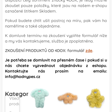
dispozici celý sortiment značky 4DOX, je tedy možné
zkoušet pouze položky, které jsou na našem e-shopu
označené štítkem Skladem.
Pokud budete chtít ušít postroj na míru, pak vám ho
naměříme a také objednáme.
K domluvě termínu na zkoušení vyplňte formulář níže
a my vás kontaktujeme, služba je zpoplatněna.
ZKOUŠENÍ PRODUKTŮ OD 4DOX: formulář
zde
.
Je potřeba se domluvit na přesném čase i pokud si u
nás chcete vyzvednout objednávku z eshopu.
Kontaktujte nás prosím na emailu:
info@hodnypes.cz
Kategorie
Všechny
produkty