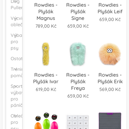
Dog
Rowdies -
Rowdies -
Rowdies -
Puller
Plyšák
Plyšák
Plyšák Leif
Magnus
Signe
Výcvikové
659,00
Kč
oblečení
789,00
Kč
659,00
Kč
Výbava
pro
psy
Ostatní
Tréninkové
Rowdies -
Rowdies -
Rowdies -
pomůcky
Plyšák Ivar
Plyšák
Plyšák Erik
Sportovní
Freya
619,00
Kč
569,00
Kč
výbava
659,00
Kč
pro
páníčka
Oblečení
pro
psy