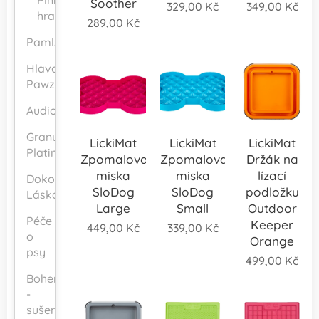
Plnící
Soother
329,00
Kč
349,00
Kč
hračky
289,00
Kč
Pamlsky
Hlavolamy
Pawzler
Audioterapie
Granule
LickiMat
LickiMat
LickiMat
Platinum
Zpomalovací
Zpomalovací
Držák na
miska
miska
lízací
Dokonalá
SloDog
SloDog
podložku
Láska
Large
Small
Outdoor
Péče
Keeper
449,00
Kč
339,00
Kč
o
Orange
psy
499,00
Kč
Bohemiapetfood
-
sušený