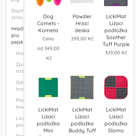
Doplňky
Dog
Pawzler
LickiMat
stravy
Comets -
Hrací
Lízací
Hračky
Kometa
deska
podložka
pro
Soother
Cena
299,00
Kč
pejsky
Tuff Purple
od
349,00
329,00
Kč
Hlavolamy
Kč
Zpomalovací
misky
Odolné
hračky
Přetahovací
hračky
LickiMat
LickiMat
LickiMat
Lízací
Lízací
Lízací
Lízací
podložka
podložka
podložka
podložky
Mini
Buddy Tuff
Slomo