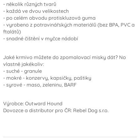
- několik různých tvarů
- každá ve dvou velikostech
- po celém obvodu protiskluzová guma
- vyrobeno z potravinářských materiálů (bez BPA, PVC a
ftalátů)
- snadné čištění v myčce nádobí
Jaké krmivo můžete do zpomalovací misky dát? No
vlastně jakékoliv:
- suché - granule
- mokré - konzervy, kapsičky, paštiky
- syrové - maso, zeleninu, BARF
Výrobce: Outward Hound
Dovozce a distributor pro ČR: Rebel Dog s.r.o.