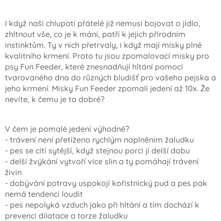
I když naši chlupatí přátelé již nemusí bojovat o jídlo,
zhltnout vše, co je k mání, patří k jejich přírodním
instinktům. Ty v nich přetrvaly, i když mají misky plné
kvalitního krmení. Proto tu jsou zpomalovací misky pro
psy Fun Feeder, které znesnadňují hltání pomocí
tvarovaného dna do různých bludišť pro vašeho pejska a
jeho krmení. Misky Fun Feeder zpomalí jedení až 10x. Že
nevíte, k čemu je to dobré?
V čem je pomalé jedení výhodné?
- trávení není přetíženo rychlým naplněním žaludku
- pes se cítí sytější, když stejnou porci jí delší dobu
- delší žvýkání vytvoří více slin a ty pomáhají trávení
živin
- dobývání potravy uspokojí kořistnický pud a pes pak
nemá tendenci loudit
- pes nepolyká vzduch jako při hltání a tím dochází k
prevenci dilatace a torze žaludku