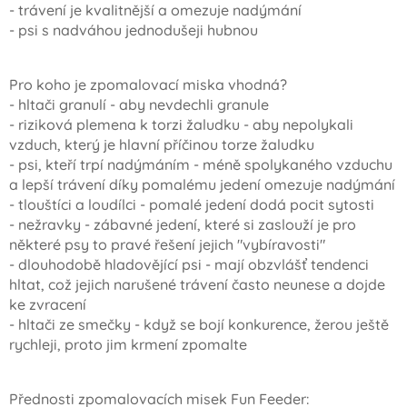
- trávení je kvalitnější a omezuje nadýmání
- psi s nadváhou jednodušeji hubnou
Pro koho je zpomalovací miska vhodná?
- hltači granulí - aby nevdechli granule
- riziková plemena k torzi žaludku - aby nepolykali
vzduch, který je hlavní příčinou torze žaludku
- psi, kteří trpí nadýmáním - méně spolykaného vzduchu
a lepší trávení díky pomalému jedení omezuje nadýmání
- tlouštíci a loudílci - pomalé jedení dodá pocit sytosti
- nežravky - zábavné jedení, které si zaslouží je pro
některé psy to pravé řešení jejich "vybíravosti"
- dlouhodobě hladovějící psi - mají obzvlášť tendenci
hltat, což jejich narušené trávení často neunese a dojde
ke zvracení
- hltači ze smečky - když se bojí konkurence, žerou ještě
rychleji, proto jim krmení zpomalte
Přednosti zpomalovacích misek Fun Feeder: