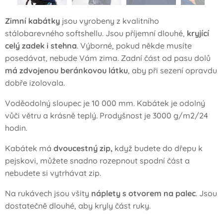
Zimní kabátky
jsou vyrobeny z kvalitního
stálobarevného softshellu. Jsou příjemní dlouhé,
kryjící
celý zadek i stehna
. Výborné, pokud někde musíte
posedávat, nebude Vám zima. Zadní část od pasu dolů
má zdvojenou beránkovou látku
, aby při sezení opravdu
dobře izolovala.
Voděodolný sloupec je 10 000 mm. Kabátek je odolný
vůči větru a krásně teplý. Prodyšnost je 3000 g/m2/24
hodin.
Kabátek má
dvoucestný zip,
když budete do dřepu k
pejskovi, můžete snadno rozepnout spodní část a
nebudete si vytrhávat zip.
Na rukávech jsou všity
náplety s otvorem na palec
. Jsou
dostatečně dlouhé, aby kryly část ruky.