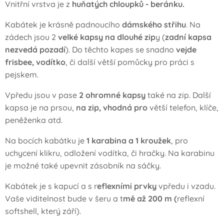
Vnitřní vrstva je z
huňatých chloupků - beránku.
Kabátek je krásně padnoucího
dámského střihu
. Na
zádech jsou 2
velké kapsy na dlouhé zip
y (
zadní kapsa
nezvedá pozadí
). Do těchto kapes se snadno
vejde
frisbee, vodítko
, či další větší pomůcky pro práci s
pejskem.
Vpředu jsou v pase
2 ohromné kapsy
také na zip. Další
kapsa je na prsou,
na zip, vhodná pro
větší telefon, klíče,
peněženka atd.
Na bocích kabátku je
1 karabina a 1 kroužek
, pro
uchycení klikru, odložení vodítka, či hračky. Na karabinu
je možné také upevnit zásobník na sáčky.
Kabátek je s kapucí a s r
eflexními prvky
vpředu i vzadu.
Vaše viditelnost bude v šeru a t
mě až 200 m (
reflexní
softshell, který září).