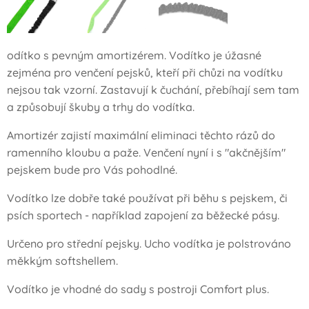
odítko s pevným amortizérem. Vodítko je úžasné
zejména pro venčení pejsků, kteří při chůzi na vodítku
nejsou tak vzorní. Zastavují k čuchání, přebíhají sem tam
a způsobují škuby a trhy do vodítka.
Amortizér zajistí maximální eliminaci těchto rázů do
ramenního kloubu a paže. Venčení nyní i s "akčnějším"
pejskem bude pro Vás pohodlné.
Vodítko lze dobře také používat při běhu s pejskem, či
psích sportech - například zapojení za běžecké pásy.
Určeno pro střední pejsky. Ucho vodítka je polstrováno
měkkým softshellem.
Vodítko je vhodné do sady s postroji Comfort plus.