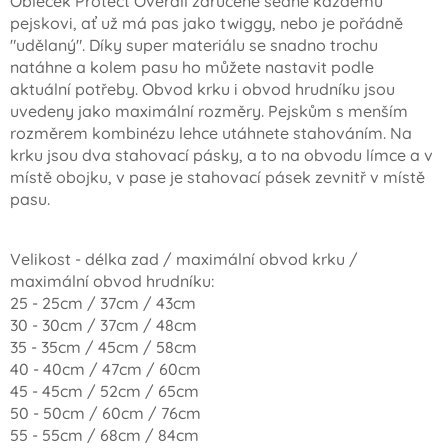
Obleček Protect Overall zaručeně sedne každému
pejskovi, ať už má pas jako twiggy, nebo je pořádně
"udělaný". Díky super materiálu se snadno trochu
natáhne a kolem pasu ho můžete nastavit podle
aktuální potřeby. Obvod krku i obvod hrudníku jsou
uvedeny jako maximální rozměry. Pejskům s menším
rozměrem kombinézu lehce utáhnete stahováním. Na
krku jsou dva stahovací pásky, a to na obvodu límce a v
místě obojku, v pase je stahovací pásek zevnitř v místě
pasu.
Velikost - délka zad / maximální obvod krku /
maximální obvod hrudníku:
25 - 25cm / 37cm / 43cm
30 - 30cm / 37cm / 48cm
35 - 35cm / 45cm / 58cm
40 - 40cm / 47cm / 60cm
45 - 45cm / 52cm / 65cm
50 - 50cm / 60cm / 76cm
55 - 55cm / 68cm / 84cm