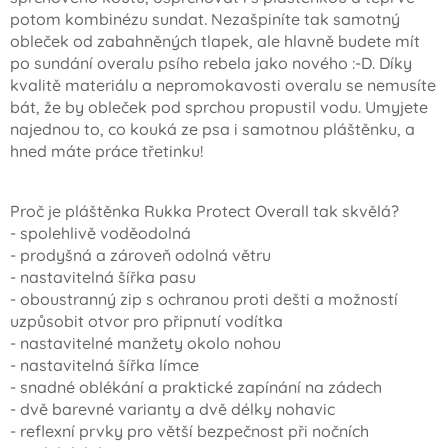
potom kombinézu sundat. Nezašpiníte tak samotný
obleček od zabahněných tlapek, ale hlavně budete mít
po sundání overalu psího rebela jako nového :-D. Díky
kvalitě materiálu a nepromokavosti overalu se nemusíte
bát, že by obleček pod sprchou propustil vodu. Umyjete
najednou to, co kouká ze psa i samotnou pláštěnku, a
hned máte práce třetinku!
Proč je pláštěnka Rukka Protect Overall tak skvělá?
- spolehlivě voděodolná
- prodyšná a zároveň odolná větru
- nastavitelná šířka pasu
- oboustranný zip s ochranou proti dešti a možností
uzpůsobit otvor pro připnutí vodítka
- nastavitelné manžety okolo nohou
- nastavitelná šířka límce
- snadné oblékání a praktické zapínání na zádech
- dvě barevné varianty a dvě délky nohavic
- reflexní prvky pro větší bezpečnost při nočních