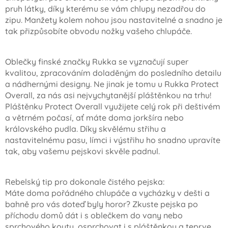
pruh látky, díky kterému se vám chlupy nezadřou do
zipu. Manžety kolem nohou jsou nastavitelné a snadno je
tak přizpůsobíte obvodu nožky vašeho chlupáče.
Oblečky finské značky Rukka se vyznačují super
kvalitou, zpracováním doladěným do posledního detailu
a nádhernými designy. Ne jinak je tomu u Rukka Protect
Overall, za nás asi nejvychytanější pláštěnkou na trhu!
Pláštěnku Protect Overall využijete celý rok při deštivém
a větrném počasí, ať máte doma jorkšíra nebo
královského pudla. Díky skvělému střihu a
nastavitelnému pasu, límci i výstřihu ho snadno upravíte
tak, aby vašemu pejskovi skvěle padnul.
Rebelský tip pro dokonale čistého pejska:
Máte doma pořádného chlupáče a vycházky v dešti a
bahně pro vás doteď byly horor? Zkuste pejska po
příchodu domů dát i s oblečkem do vany nebo
sprchového koutu, osprchovat i s pláštěnkou a teprve