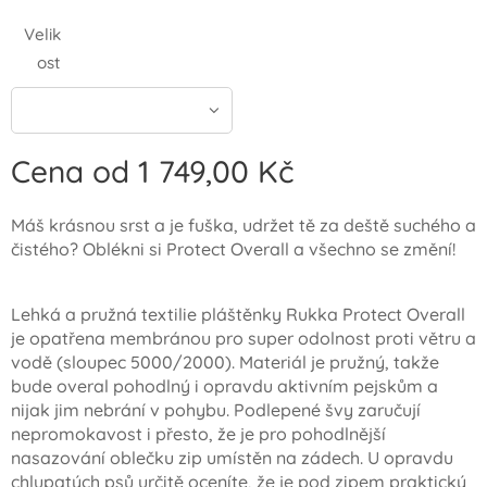
Velik
ost
Cena od
1 749,00
Kč
Máš krásnou srst a je fuška, udržet tě za deště suchého a
čistého? Oblékni si Protect Overall a všechno se změní!
Lehká a pružná textilie pláštěnky Rukka Protect Overall
je opatřena membránou pro super odolnost proti větru a
vodě (sloupec 5000/2000). Materiál je pružný, takže
bude overal pohodlný i opravdu aktivním pejskům a
nijak jim nebrání v pohybu. Podlepené švy zaručují
nepromokavost i přesto, že je pro pohodlnější
nasazování oblečku zip umístěn na zádech. U opravdu
chlupatých psů určitě oceníte, že je pod zipem praktický