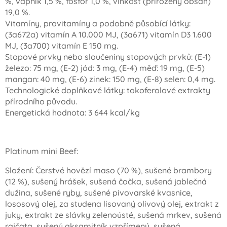
%, vápník 1,5 %, fosfor 1,0 %, vlhkost (přirozený obsah)
19,0 %.
Vitamíny, provitamíny a podobně působící látky:
(3a672a) vitamín A 10.000 MJ, (3a671) vitamín D3 1.600
MJ, (3a700) vitamín E 150 mg.
Stopové prvky nebo sloučeniny stopových prvků: (E-1)
železo: 75 mg, (E-2) jód: 3 mg, (E-4) měď: 19 mg, (E-5)
mangan: 40 mg, (E-6) zinek: 150 mg, (E-8) selen: 0,4 mg.
Technologické doplňkové látky: tokoferolové extrakty
přírodního původu.
Energetická hodnota: 3 644 kcal/kg
Platinum mini Beef:
Složení: Čerstvé hovězí maso (70 %), sušené brambory
(12 %), sušený hrášek, sušená čočka, sušená jablečná
dužina, sušené ryby, sušené pivovarské kvasnice,
lososový olej, za studena lisovaný olivový olej, extrakt z
juky, extrakt ze slávky zelenoústé, sušená mrkev, sušená
rajčata, sušený aksamitník vzpřímený, sušená