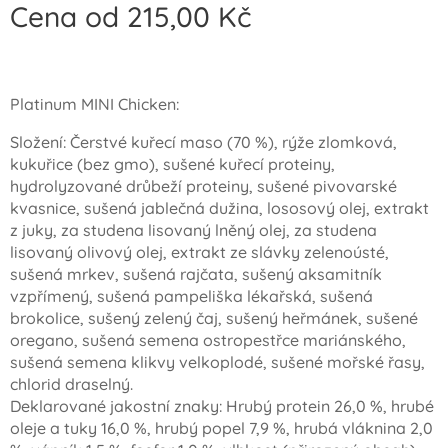
Cena od
215,00
Kč
Platinum MINI Chicken:
Složení: Čerstvé kuřecí maso (70 %), rýže zlomková,
kukuřice (bez gmo), sušené kuřecí proteiny,
hydrolyzované drůbeží proteiny, sušené pivovarské
kvasnice, sušená jablečná dužina, lososový olej, extrakt
z juky, za studena lisovaný lněný olej, za studena
lisovaný olivový olej, extrakt ze slávky zelenoústé,
sušená mrkev, sušená rajčata, sušený aksamitník
vzpřímený, sušená pampeliška lékařská, sušená
brokolice, sušený zelený čaj, sušený heřmánek, sušené
oregano, sušená semena ostropestřce mariánského,
sušená semena klikvy velkoplodé, sušené mořské řasy,
chlorid draselný.
Deklarované jakostní znaky: Hrubý protein 26,0 %, hrubé
oleje a tuky 16,0 %, hrubý popel 7,9 %, hrubá vláknina 2,0