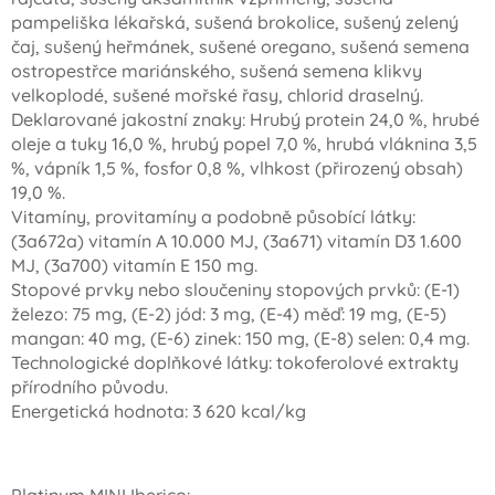
pampeliška lékařská, sušená brokolice, sušený zelený
čaj, sušený heřmánek, sušené oregano, sušená semena
ostropestřce mariánského, sušená semena klikvy
velkoplodé, sušené mořské řasy, chlorid draselný.
Deklarované jakostní znaky: Hrubý protein 24,0 %, hrubé
oleje a tuky 16,0 %, hrubý popel 7,0 %, hrubá vláknina 3,5
%, vápník 1,5 %, fosfor 0,8 %, vlhkost (přirozený obsah)
19,0 %.
Vitamíny, provitamíny a podobně působící látky:
(3a672a) vitamín A 10.000 MJ, (3a671) vitamín D3 1.600
MJ, (3a700) vitamín E 150 mg.
Stopové prvky nebo sloučeniny stopových prvků: (E-1)
železo: 75 mg, (E-2) jód: 3 mg, (E-4) měď: 19 mg, (E-5)
mangan: 40 mg, (E-6) zinek: 150 mg, (E-8) selen: 0,4 mg.
Technologické doplňkové látky: tokoferolové extrakty
přírodního původu.
Energetická hodnota: 3 620 kcal/kg