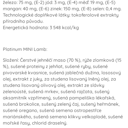
železo: 75 mg, (E-2) jód: 3 mg, (E-4) měď: 19 mg, (E-5)
mangan: 40 mg, (E-6) zinek: 150 mg, (E-8) selen: 0,4 mg.
Technologické doplňkové látky: tokoferolové extrakty
přírodního původu.
Energetická hodnota: 3 548 kcal/kg
Platinum MINI Lamb:
Složení: Čerstvé jehněčí maso (70 %), rýže zlomková (15
%), sušené proteiny z jehňat, sušené ryby, sušené
pivovarské kvasnice, sušená jablečná dužina, lososový
olej, extrakt z juky, za studena lisovaný lněný olej, za
studena lisovaný olivový olej, extrakt ze slávky
zelenoústé, sušená mrkev, sušená rajčata, sušený
aksamitník vzpřímený, sušená pampeliška lékařská,
sušená brokolice, sušený zelený čaj, sušený heřmánek,
sušené oregano, sušená semena ostropestřce
mariánského, sušená semena klikvy velkoplodé, sušené
mořské řasy, chlorid draselný.