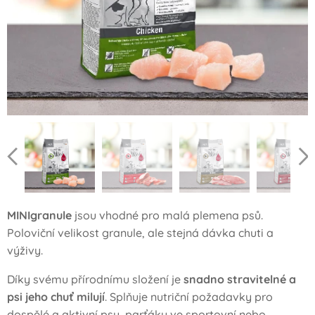
MINIgranule
jsou vhodné pro malá plemena psů.
Poloviční velikost granule, ale stejná dávka chuti a
výživy.
Díky svému přírodnímu složení je
snadno stravitelné a
psi jeho chuť milují
. Splňuje nutriční požadavky pro
dospělé a aktivní psy, parťáky ve sportovní nebo