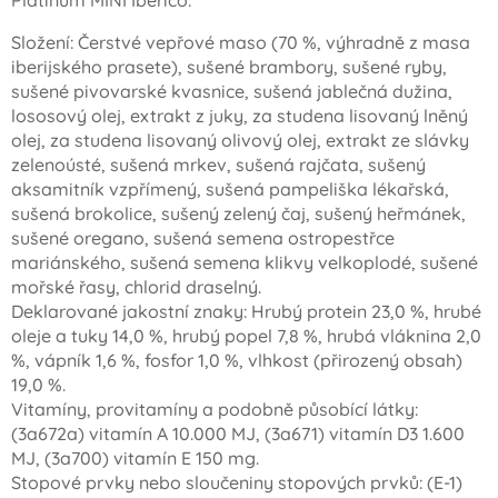
Platinum MINI Iberico:
Složení: Čerstvé vepřové maso (70 %, výhradně z masa
iberijského prasete), sušené brambory, sušené ryby,
sušené pivovarské kvasnice, sušená jablečná dužina,
lososový olej, extrakt z juky, za studena lisovaný lněný
olej, za studena lisovaný olivový olej, extrakt ze slávky
zelenoústé, sušená mrkev, sušená rajčata, sušený
aksamitník vzpřímený, sušená pampeliška lékařská,
sušená brokolice, sušený zelený čaj, sušený heřmánek,
sušené oregano, sušená semena ostropestřce
mariánského, sušená semena klikvy velkoplodé, sušené
mořské řasy, chlorid draselný.
Deklarované jakostní znaky: Hrubý protein 23,0 %, hrubé
oleje a tuky 14,0 %, hrubý popel 7,8 %, hrubá vláknina 2,0
%, vápník 1,6 %, fosfor 1,0 %, vlhkost (přirozený obsah)
19,0 %.
Vitamíny, provitamíny a podobně působící látky:
(3a672a) vitamín A 10.000 MJ, (3a671) vitamín D3 1.600
MJ, (3a700) vitamín E 150 mg.
Stopové prvky nebo sloučeniny stopových prvků: (E-1)