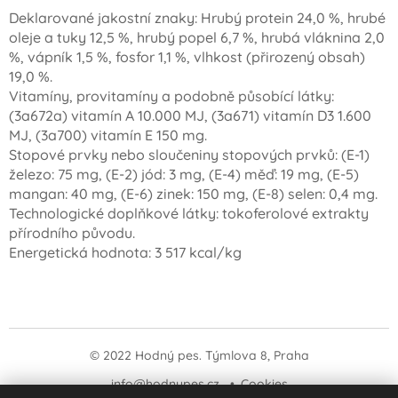
Deklarované jakostní znaky: Hrubý protein 24,0 %, hrubé
oleje a tuky 12,5 %, hrubý popel 6,7 %, hrubá vláknina 2,0
%, vápník 1,5 %, fosfor 1,1 %, vlhkost (přirozený obsah)
19,0 %.
Vitamíny, provitamíny a podobně působící látky:
(3a672a) vitamín A 10.000 MJ, (3a671) vitamín D3 1.600
MJ, (3a700) vitamín E 150 mg.
Stopové prvky nebo sloučeniny stopových prvků: (E-1)
železo: 75 mg, (E-2) jód: 3 mg, (E-4) měď: 19 mg, (E-5)
mangan: 40 mg, (E-6) zinek: 150 mg, (E-8) selen: 0,4 mg.
Technologické doplňkové látky: tokoferolové extrakty
přírodního původu.
Energetická hodnota: 3 517 kcal/kg
© 2022 Hodný pes. Týmlova 8, Praha
info@hodnypes.cz
Cookies