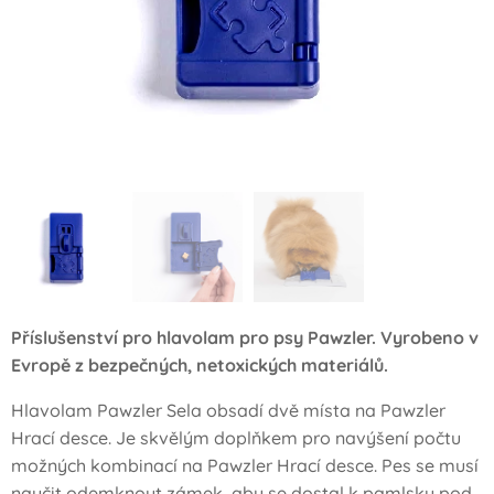
Příslušenství pro hlavolam pro psy Pawzler. Vyrobeno v
Evropě z bezpečných, netoxických materiálů.
Hlavolam Pawzler Sela obsadí dvě místa na Pawzler
Hrací desce. Je skvělým doplňkem pro navýšení počtu
možných kombinací na Pawzler Hrací desce. Pes se musí
naučit odemknout zámek, aby se dostal k pamlsku pod