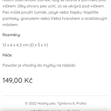
víčkem. Díky otvoru pes ucítí, co se ukrývá pod víčkem.
Pes může použít čumák, jazyk nebo tlapku. Naplňte
pamlsky, granulemi nebo třeba tvarohem a arašídovým
máslem.
Rozměry:
12 x 6 x 4,5 cm (D x Š x V)
Péče:
Pawzler je vhodný do myčky na nádobí.
149,00
Kč
© 2022 Hodný pes. Týmlova 8, Praha