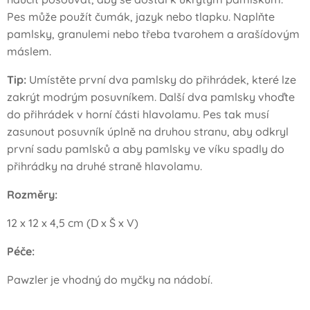
Pes může použít čumák, jazyk nebo tlapku. Naplňte
pamlsky, granulemi nebo třeba tvarohem a arašídovým
máslem.
Tip:
Umístěte první dva pamlsky do přihrádek, které lze
zakrýt modrým posuvníkem. Další dva pamlsky vhoďte
do přihrádek v horní části hlavolamu. Pes tak musí
zasunout posuvník úplně na druhou stranu, aby odkryl
první sadu pamlsků a aby pamlsky ve víku spadly do
přihrádky na druhé straně hlavolamu.
Rozměry:
12 x 12 x 4,5 cm (D x Š x V)
Péče:
Pawzler je vhodný do myčky na nádobí.