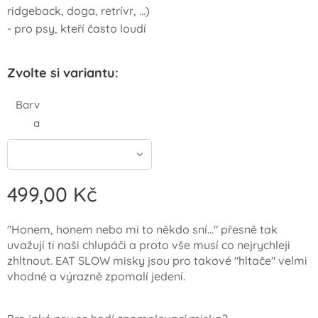
ridgeback, doga, retrívr, …)
- pro psy, kteří často loudí
Zvolte si variantu:
Barv
a
499,00
Kč
"Honem, honem nebo mi to někdo sní..." přesně tak
uvažují ti naši chlupáči a proto vše musí co nejrychleji
zhltnout. EAT SLOW misky jsou pro takové "hltače" velmi
vhodné a výrazně zpomalí jedení.