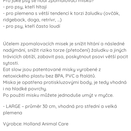
Pro jaké psy se hodí zpomalovací miska?
- pro psy, kteří hltají
- pro plemena s větší tendencí k torzi žaludku (ovčák,
ridgeback, doga, retrívr, …)
- pro psy, kteří často loudí
Účelem zpomalovacích misek je snížit hltání a následné
nadýmání, snížit riziko torze (přetočení) žaludku a jiných
trávicích obtíží, zabavit psa, poskytnout psovi větší pocit
sytosti.
Eat slow jsou patentované misky vyrobené z
netoxického plastu bez BPA, PVC a ftalátů.
Miska je opatřena protiskluzovými body, je tedy vhodná
i na hladké povrchy.
Po použití misku můžete jednoduše umýt v myčce.
- LARGE – průměr 30 cm, vhodná pro střední a velká
plemena
Výrobce: Holland Animal Care