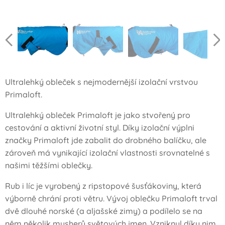
Ultralehký obleček s nejmodernější izolační vrstvou
Primaloft.
Ultralehký obleček Primaloft je jako stvořený pro
cestování a aktivní životní styl. Díky izolační výplni
značky Primaloft jde zabalit do drobného balíčku, ale
zároveň má vynikající izolační vlastnosti srovnatelné s
našimi těžšími oblečky.
Rub i líc je vyrobený z ripstopové šusťákoviny, která
výborně chrání proti větru. Vývoj oblečku Primaloft trval
dvě dlouhé norské (a aljašské zimy) a podílelo se na
něm několik musherů světových jmen. Vzniknul díky nim