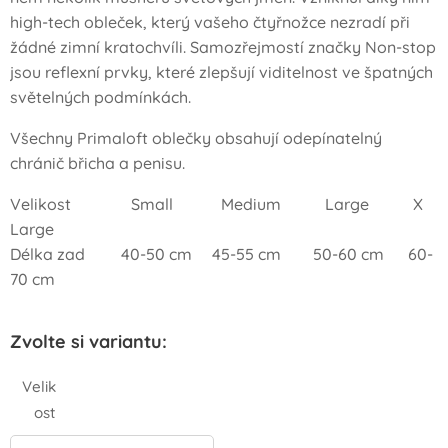
high-tech obleček, který vašeho čtyřnožce nezradí při
žádné zimní kratochvíli. Samozřejmostí značky Non-stop
jsou reflexní prvky, které zlepšují viditelnost ve špatných
světelných podmínkách.
Všechny Primaloft oblečky obsahují odepínatelný
chránič břicha a penisu.
Velikost Small Medium Large X
Large
Délka zad 40-50 cm 45-55 cm 50-60 cm 60-
70 cm
Zvolte si variantu:
Velik
ost