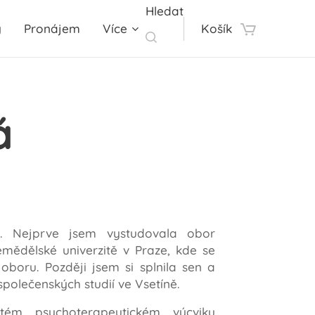
Hledat
y
Pronájem
Více
Košík
á
. Nejprve jsem vystudovala obor
mědělské univerzitě v Praze, kde se
oboru. Později jsem si splnila sen a
polečenských studií ve Vsetíně.
tém psychoterapeutickém výcviku