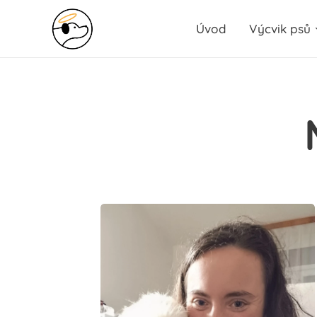
Úvod
Výcvik psů