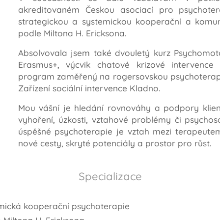
akreditovaném Českou asociací pro psychoter
strategickou a systemickou kooperační a komun
podle Miltona H. Ericksona.
Absolvovala jsem také dvouletý kurz Psychomot
Erasmus+, výcvik chatové krizové intervence 
program zaměřený na rogersovskou psychoterapii 
Zařízení sociální intervence Kladno.
Mou vášní je hledání rovnováhy a podpory klientů
vyhoření, úzkosti, vztahové problémy či psychos
úspěšné psychoterapie je vztah mezi terapeutem
nové cesty, skryté potenciály a prostor pro růst.
Specializace
emická kooperační psychoterapie