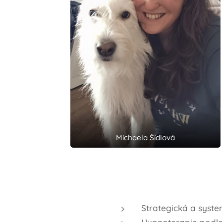
Michaela Šídlová
Strategická a syst